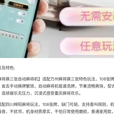
及特色;
麻将换三张自动麻将机】适配万州麻将换三张特色玩法，108张
，省去手动换牌繁琐，自动麻将机极速洗牌，节奏流畅爽快，契
，连续娱乐无压力，沉浸式感受重庆麻将欢乐。
适配四川绵阳麻将玩法，108张牌，缺门可胡，支持查叫规则，
噪音，不扰邻，机身材质厚实，不怕日常使用磨损，普通家用款