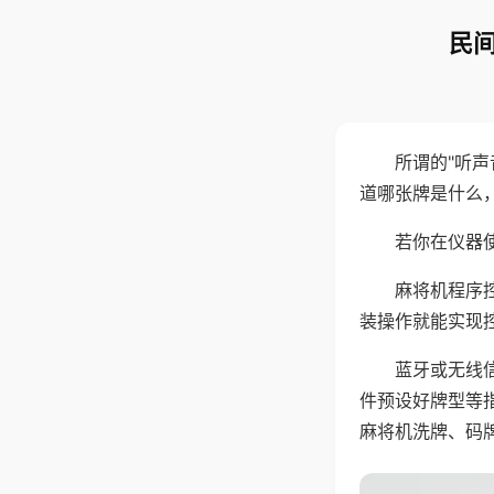
民间
所谓的"听
道哪张牌是什么
若你在仪器使
麻将机程序
装操作就能实现
蓝牙或无线
件预设好牌型等
麻将机洗牌、码