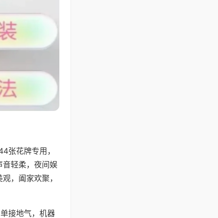
44张花牌专用，
声音轻柔，夜间娱
美观，阖家欢聚，
简单接地气，机器