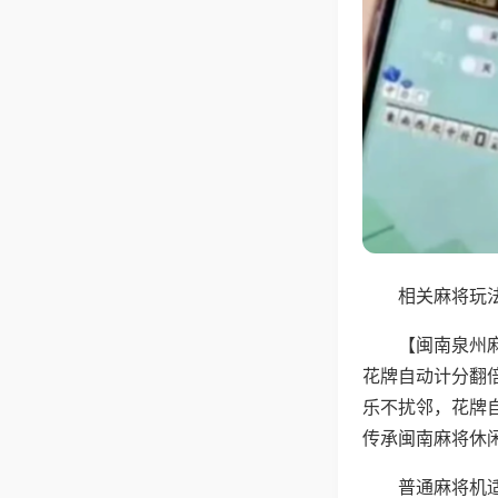
相关麻将玩法
【闽南泉州
花牌自动计分翻
乐不扰邻，花牌
传承闽南麻将休
普通麻将机