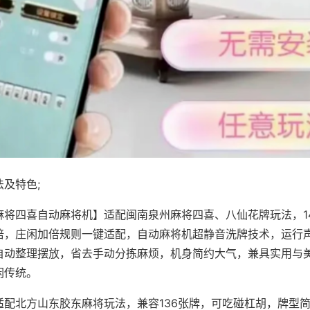
及特色;
麻将四喜自动麻将机】适配闽南泉州麻将四喜、八仙花牌玩法，1
倍，庄闲加倍规则一键适配，自动麻将机超静音洗牌技术，运行
自动整理摆放，省去手动分拣麻烦，机身简约大气，兼具实用与
闲传统。
适配北方山东胶东麻将玩法，兼容136张牌，可吃碰杠胡，牌型