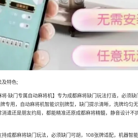
及特色;
麻将·缺门专属自动麻将机】专为成都麻将缺门玩法打造，必须缺
8张牌专用，自动麻将机智能识别牌型，缺门提示清晰，洗牌均匀
常消遣还是朋友约局，都能精准还原成都麻将精髓，静音设计不
支持成都麻将缺门玩法，必须缺门可胡，108张牌适配，机器智