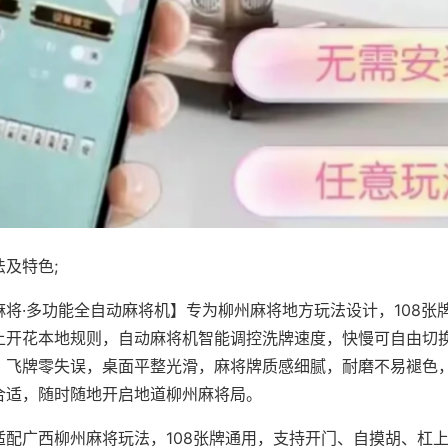
及特色;
麻将·多功能全自动麻将机】专为柳州麻将地方玩法设计，108张
上开花本地规则，自动麻将机智能调控洗牌速度，快慢可自由切
、飞牌零失误，桌面平整光滑，麻将牌质感细腻，耐磨不易褪色
合适，随时随地开启地道柳州麻将局。
适配广西柳州麻将玩法，108张牌通用，支持开门、自摸胡、杠