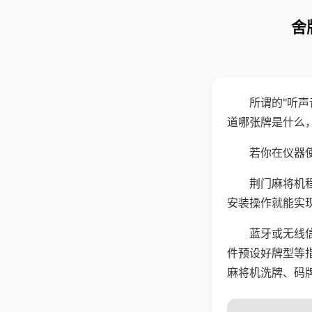
舍
所谓的"听
道哪张牌是什么
若你在仪器使
荆门麻将机
安装操作就能实
蓝牙或无线
件预设好牌型等
麻将机洗牌、码