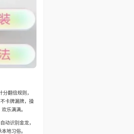
计分翻倍规则，
，不卡牌漏牌，操
，欢乐满满。
器自动识别金龙，
承本地习俗。