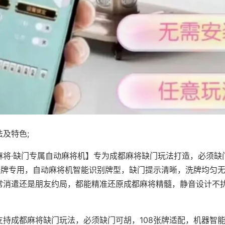
及特色;
麻将·缺门专属自动麻将机】专为成都麻将缺门玩法打造，必须缺
8张牌专用，自动麻将机智能识别牌型，缺门提示清晰，洗牌均匀
常消遣还是朋友约局，都能精准还原成都麻将精髓，静音设计不
支持成都麻将缺门玩法，必须缺门可胡，108张牌适配，机器智