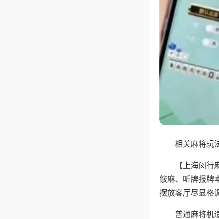
相关麻将玩法
【上海闵行
敲麻、听牌报牌
摆放客厅尽显格
普通麻将机