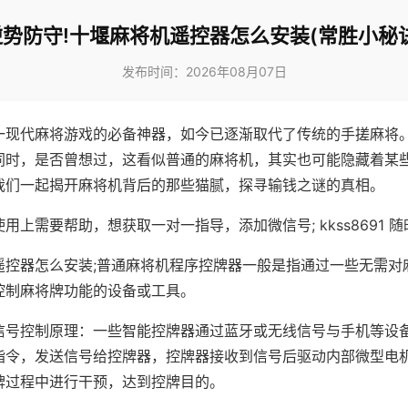
逆势防守!十堰麻将机遥控器怎么安装(常胜小秘诀
发布时间：2026年08月07日
一现代麻将游戏的必备神器，如今已逐渐取代了传统的手搓麻将
同时，是否曾想过，这看似普通的麻将机，其实也可能隐藏着某
我们一起揭开麻将机背后的那些猫腻，探寻输钱之谜的真相。
用上需要帮助，想获取一对一指导，添加微信号; kkss8691 随
遥控器怎么安装;普通麻将机程序控牌器一般是指通过一些无需对
控制麻将牌功能的设备或工具。
信号控制原理：一些智能控牌器通过蓝牙或无线信号与手机等设
指令，发送信号给控牌器，控牌器接收到信号后驱动内部微型电
牌过程中进行干预，达到控牌目的。