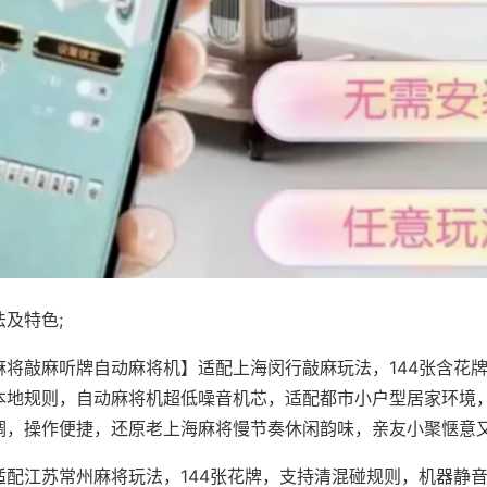
及特色;
麻将敲麻听牌自动麻将机】适配上海闵行敲麻玩法，144张含花
本地规则，自动麻将机超低噪音机芯，适配都市小户型居家环境
调，操作便捷，还原老上海麻将慢节奏休闲韵味，亲友小聚惬意
适配江苏常州麻将玩法，144张花牌，支持清混碰规则，机器静