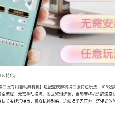
及特色;
·换三张专用自动麻将机】适配重庆麻将换三张特色玩法，108张
牌全流程，无需手动换牌，省去繁琐步骤，自动麻将机洗牌速度
将快节奏娱乐特点，机身抗摔耐磨，连续娱乐无压力，沉浸式体