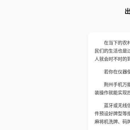
在当下的农
民们的生活也是
人就会时不时的
若你在仪器使
荆州手机万
装操作就能实现
蓝牙或无线
件预设好牌型等
麻将机洗牌、码