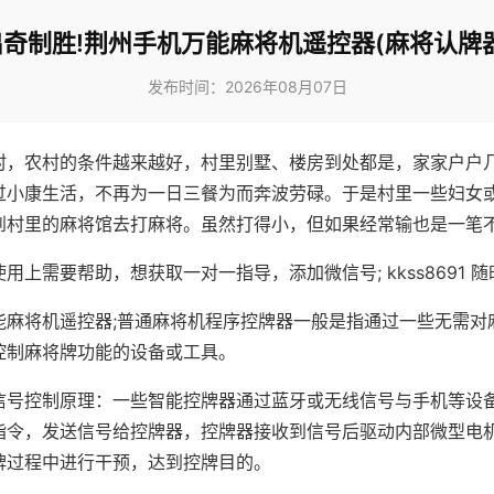
出奇制胜!荆州手机万能麻将机遥控器(麻将认牌器
发布时间：2026年08月07日
村，农村的条件越来越好，村里别墅、楼房到处都是，家家户户
过小康生活，不再为一日三餐为而奔波劳碌。于是村里一些妇女
到村里的麻将馆去打麻将。虽然打得小，但如果经常输也是一笔
用上需要帮助，想获取一对一指导，添加微信号; kkss8691 随
能麻将机遥控器;普通麻将机程序控牌器一般是指通过一些无需对
控制麻将牌功能的设备或工具。
信号控制原理：一些智能控牌器通过蓝牙或无线信号与手机等设
指令，发送信号给控牌器，控牌器接收到信号后驱动内部微型电
牌过程中进行干预，达到控牌目的。