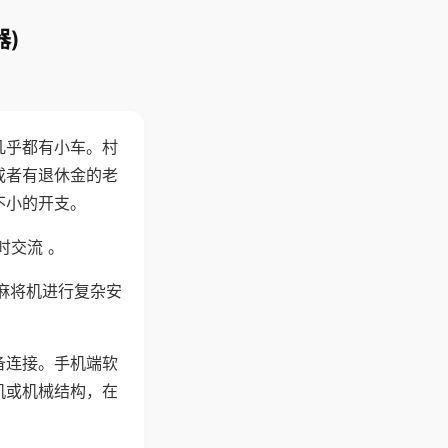
)
几乎都有小车。村
或者有退休金的老
不小的开支。
时交流 。
麻将机进行复杂安
备连接。手机端软
机或机械结构，在