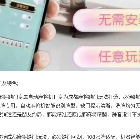
及特色;
麻将·缺门专属自动麻将机】专为成都麻将缺门玩法打造，必须缺
8张牌专用，自动麻将机智能识别牌型，缺门提示清晰，洗牌均匀
常消遣还是朋友约局，都能精准还原成都麻将精髓，静音设计不
支持成都麻将缺门玩法，必须缺门可胡，108张牌适配，机器智