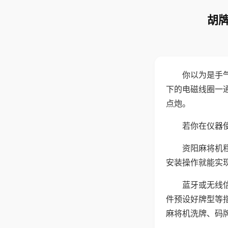
胡牌
你以为是手
下的电磁线圈一
点炮。
若你在仪器使
资阳麻将机
安装操作就能实
蓝牙或无线
件预设好牌型等
麻将机洗牌、码