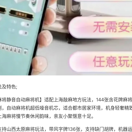
及特色;
麻将静音自动麻将机】适配上海敲麻地方玩法，144张含花牌麻
则，自动麻将机超低噪音机芯，适合都市居家环境，机身轻奢精
上海麻将慢节奏休闲韵味，亲友小聚惬意十足。
支持山西太原麻将玩法，带风字牌136张，支持缺门胡牌，机器