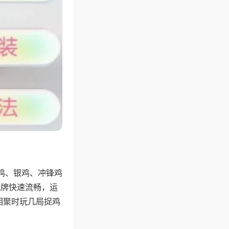
鸡、银鸡、冲锋鸡
洗牌快速流畅，运
相聚时玩几局捉鸡