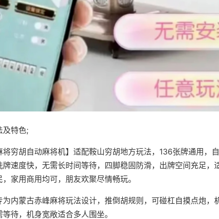
及特色;
麻将穷胡自动麻将机】适配鞍山穷胡地方玩法，136张牌通用，
洗牌速度快，无需长时间等待，四脚稳固防滑，出牌空间充足，
民，家用商用均可，朋友欢聚尽情畅玩。
专为内蒙古赤峰麻将玩法设计，推倒胡规则，可碰杠自摸点炮，
需等待，机身宽敞适合多人围坐。