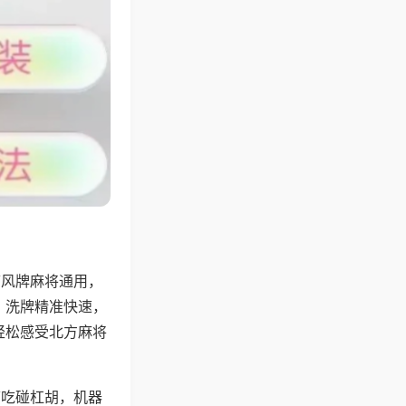
带风牌麻将通用，
，洗牌精准快速，
轻松感受北方麻将
可吃碰杠胡，机器