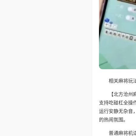
相关麻将玩法
【北方沧州
支持吃碰杠全操
运行安静无杂音
的热闹氛围。
普通麻将机