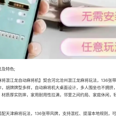
及特色;
麻将混江龙自动麻将机】契合河北沧州混江龙麻将玩法，136张
作，胡牌牌型多样，自动麻将机大桌面设计，多人围坐也不拥挤
，材质厚实防摔，家用耐用性拉满，邻里之间约局、家庭休闲，
适配天津麻将玩法，136张带风牌，支持混杠、提溜本地规则，