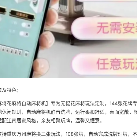
及特色;
麻将花麻将自动麻将机】专为无锡花麻将玩法定制，144张花牌
地休闲规则，自动麻将机静音洗牌，运行柔和舒适，桌面宽敞，
适配江南居家风格，亲友相聚玩牌，温馨又惬意。
支持重庆万州麻将换三张玩法，108张牌，自动完成洗牌理牌，