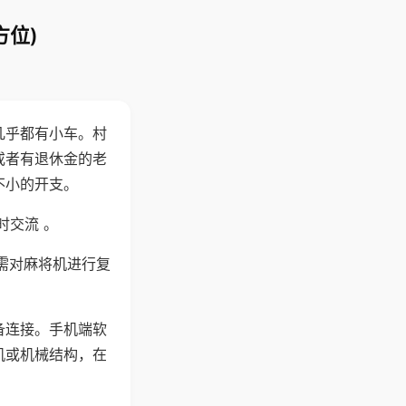
方位)
几乎都有小车。村
或者有退休金的老
不小的开支。
时交流 。
需对麻将机进行复
备连接。手机端软
机或机械结构，在