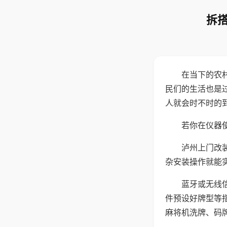
拆搭
在当下的农
民们的生活也是
人就会时不时的
若你在仪器使
泸州上门改
杂安装操作就能
蓝牙或无线
件预设好牌型等
麻将机洗牌、码