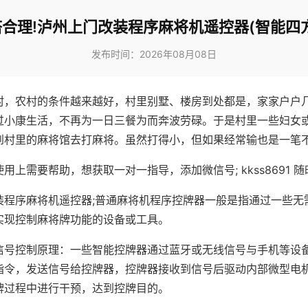
合理!泸州上门改装程序麻将机遥控器(智能四
发布时间：2026年08月08日
村，农村的条件越来越好，村里别墅、楼房到处都是，家家户户
过小康生活，不再为一日三餐为而奔波劳碌。于是村里一些妇女
到村里的麻将馆去打麻将。虽然打得小，但如果经常输也是一笔
用上需要帮助，想获取一对一指导，添加微信号; kkss8691 随
装程序麻将机遥控器;普通麻将机程序控牌器一般是指通过一些无
实现控制麻将牌功能的设备或工具。
信号控制原理：一些智能控牌器通过蓝牙或无线信号与手机等设
指令，发送信号给控牌器，控牌器接收到信号后驱动内部微型电
牌过程中进行干预，达到控牌目的。