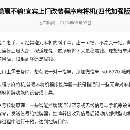
稳赢不输!宜宾上门改装程序麻将机(四代加强版
发布时间：2026年08月07日
是个老手，可经常碰到麻将的斜乎事，出于习惯，不赢头一把，
四连摸三局大胡，按道理说，这场麻将下来是稳赢钱。理想很丰
逆风局，归根到底还是输钱。
用上需要帮助，想获取一对一指导，添加微信号; sdf6770 随时
装程序麻将机;普通麻将机程序控牌器一般是指通过一些无需对麻
制麻将牌功能的设备或工具。
信号控制原理：一些智能控牌器通过蓝牙或无线信号与手机等设
指令，发送信号给控牌器，控牌器接收到信号后驱动内部微型电
牌过程中进行干预，达到控牌目的。