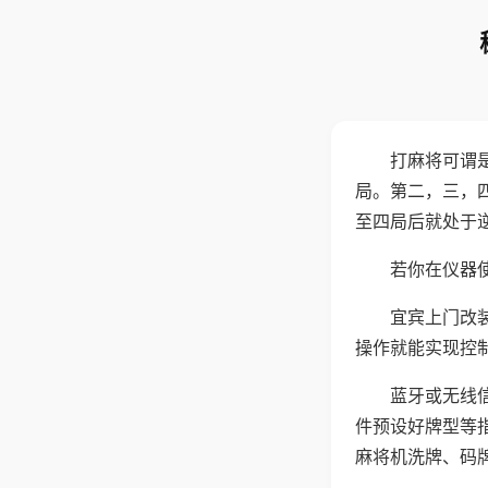
打麻将可谓
局。第二，三，
至四局后就处于
若你在仪器使
宜宾上门改
操作就能实现控
蓝牙或无线
件预设好牌型等
麻将机洗牌、码