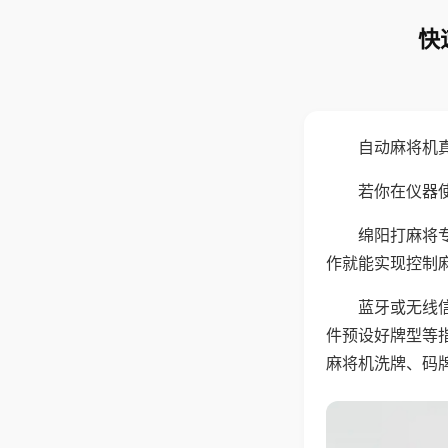
快
自动麻将机
若你在仪器使
绵阳打麻将
作就能实现控制
蓝牙或无线
件预设好牌型等
麻将机洗牌、码