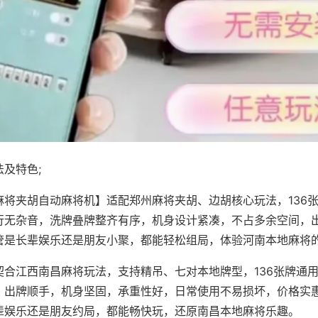
及特色;
麻将夹胡自动麻将机】适配郑州麻将夹胡、边胡核心玩法，136
行无杂音，洗牌叠牌整齐有序，机身设计紧凑，不占多余空间，
管是长辈娱乐还是朋友小聚，都能轻松组局，体验河南本地麻将
契合江西南昌麻将玩法，支持精吊、七对本地牌型，136张牌通
，出牌顺手，机身坚固，承重性好，日常使用不易损坏，价格实
辈娱乐还是朋友约局，都能畅快玩，还原南昌本地麻将乐趣。