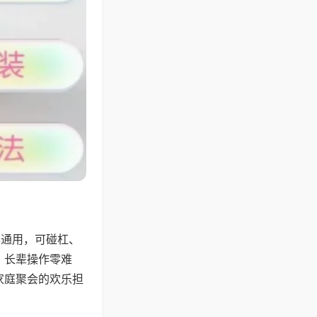
牌通用，可碰杠、
，长辈操作零难
家庭聚会的欢乐担