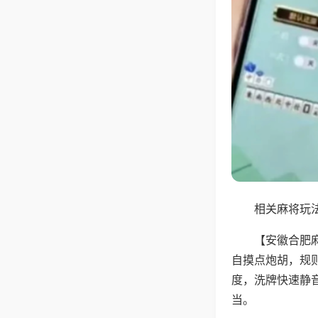
相关麻将玩法
【安徽合肥
自摸点炮胡，规
度，洗牌快速静
当。