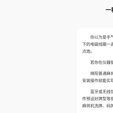
一
你以为是手
下的电磁线圈一
点炮。
若你在仪器使
绵阳普通麻
安装操作就能实
蓝牙或无线
件预设好牌型等
麻将机洗牌、码