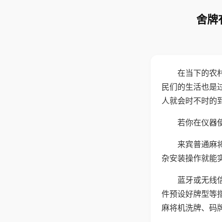
舍牌
在当下的农
民们的生活也是
人就会时不时的
若你在仪器使
来宾普通麻
杂安装操作就能
蓝牙或无线
件预设好牌型等
麻将机洗牌、码