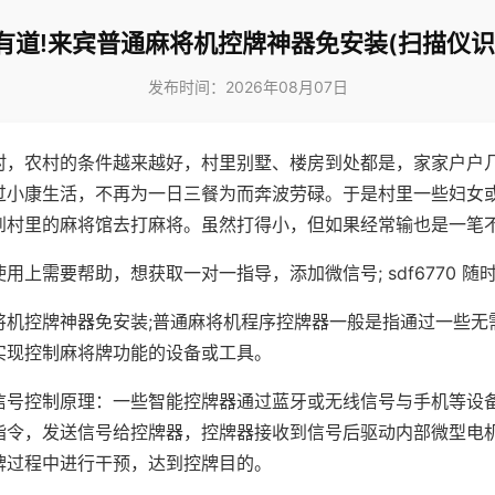
有道!来宾普通麻将机控牌神器免安装(扫描仪识
发布时间：2026年08月07日
村，农村的条件越来越好，村里别墅、楼房到处都是，家家户户
过小康生活，不再为一日三餐为而奔波劳碌。于是村里一些妇女
到村里的麻将馆去打麻将。虽然打得小，但如果经常输也是一笔
用上需要帮助，想获取一对一指导，添加微信号; sdf6770 随时
将机控牌神器免安装;普通麻将机程序控牌器一般是指通过一些无
实现控制麻将牌功能的设备或工具。
信号控制原理：一些智能控牌器通过蓝牙或无线信号与手机等设
指令，发送信号给控牌器，控牌器接收到信号后驱动内部微型电
牌过程中进行干预，达到控牌目的。