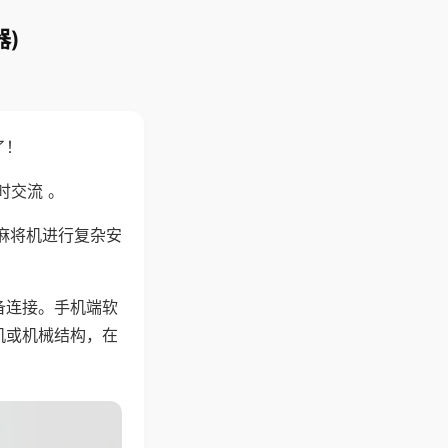
)
了！
时交流 。
麻将机进行复杂安
备连接。手机端软
机或机械结构，在