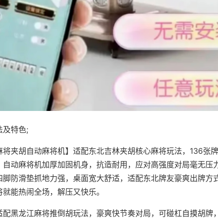
及特色;
麻将夹胡自动麻将机】适配东北吉林夹胡核心麻将玩法，136张
，自动麻将机加厚加固机身，抗造耐用，应对高强度对局毫无压
四脚防滑垫抓地力强，桌面宽大舒适，适配东北牌友豪爽出牌方
将就能热闹全场，解压又快乐。
适配黑龙江麻将推倒胡玩法，豪爽快节奏对局，可碰杠自摸胡牌