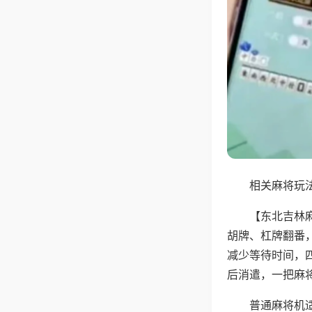
相关麻将玩法
【东北吉林
胡牌、杠牌翻番
减少等待时间，
后消遣，一把麻
普通麻将机