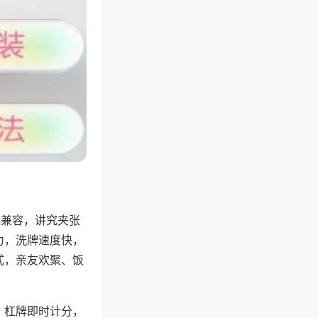
牌兼容，讲究夹张
力，洗牌速度快，
式，亲友欢聚、饭
，杠牌即时计分，