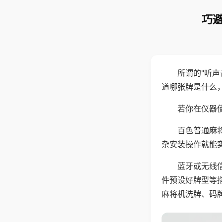
巧避
所谓的"听
道哪张牌是什么
若你在仪器使
百色普通麻
杂安装操作就能
蓝牙或无线
件预设好牌型等
麻将机洗牌、码