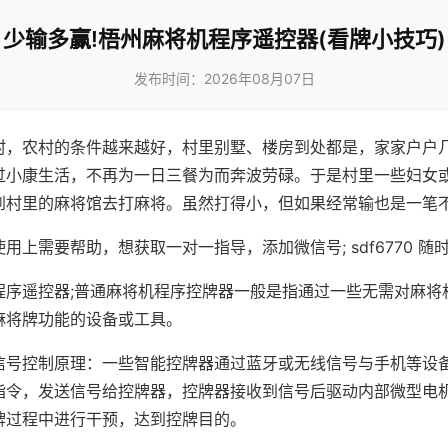
少输多赢!梧州麻将机程序遥控器(看牌小技巧)
发布时间：2026年08月07日
村，农村的条件越来越好，村里别墅、楼房到处都是，家家户户
过小康生活，不再为一日三餐为而奔波劳碌。于是村里一些妇女
到村里的麻将馆去打麻将。虽然打得小，但如果经常输也是一笔
用上需要帮助，想获取一对一指导，添加微信号; sdf6770 随时
程序遥控器;普通麻将机程序控牌器一般是指通过一些无需对麻将
麻将牌功能的设备或工具。
信号控制原理：一些智能控牌器通过蓝牙或无线信号与手机等设
指令，发送信号给控牌器，控牌器接收到信号后驱动内部微型电
牌过程中进行干预，达到控牌目的。