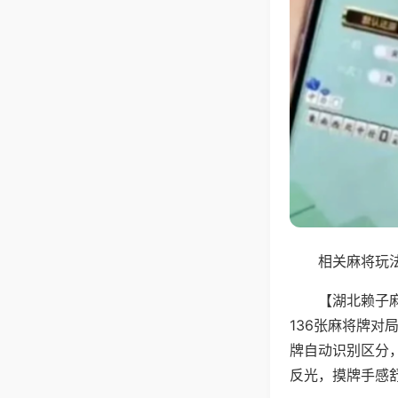
相关麻将玩法
【湖北赖子
136张麻将牌
牌自动识别区分
反光，摸牌手感