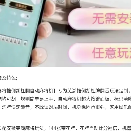
及特色;
麻将推倒胡杠翻自动麻将机】专为芜湖推倒胡杠牌翻番玩法定制，
炮均可胡，规则简单易上手，自动麻将机超大按键面板，标识清
，洗牌快速静音，不耽误对局时间，机身稳固承重强，家用娱乐
。
适配安徽芜湖麻将玩法，144张带花牌，花牌自动计分翻倍，机