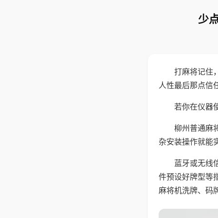
少点
打麻将记住
人性最后那点信
若你在仪器使
柳州普通麻
杂安装操作就能
蓝牙或无线
件预设好牌型等
麻将机洗牌、码