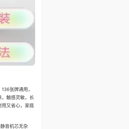
136张牌通用，
晰，触感灵敏，长
耐用又省心，家庭
器静音机芯无杂