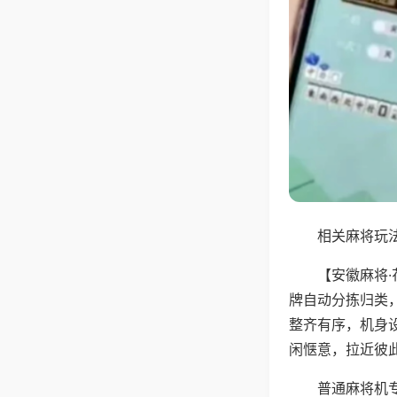
相关麻将玩法
【安徽麻将
牌自动分拣归类
整齐有序，机身
闲惬意，拉近彼
普通麻将机