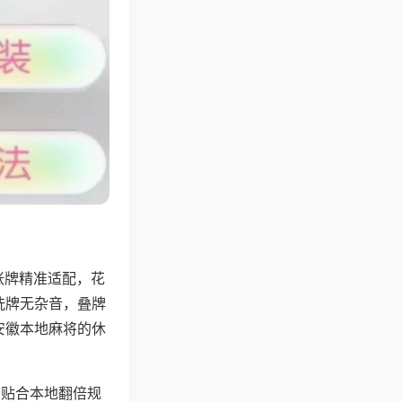
张牌精准适配，花
洗牌无杂音，叠牌
安徽本地麻将的休
分贴合本地翻倍规