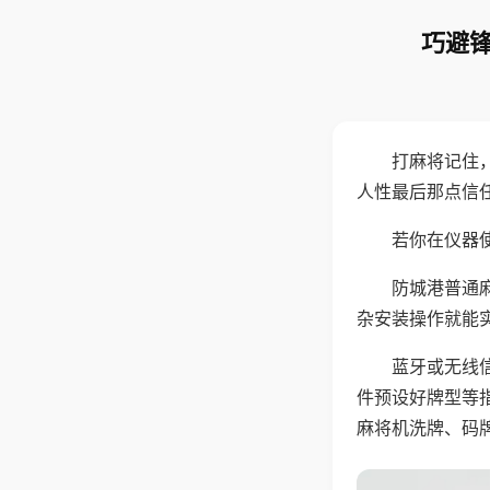
巧避锋
打麻将记住
人性最后那点信
若你在仪器使
防城港普通
杂安装操作就能
蓝牙或无线
件预设好牌型等
麻将机洗牌、码