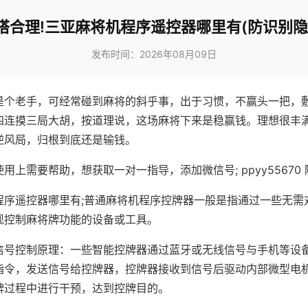
搭合理!三亚麻将机程序遥控器哪里有(防识别隐
发布时间：2026年08月09日
是个老手，可经常碰到麻将的斜乎事，出于习惯，不赢头一把，
四连摸三局大胡，按道理说，这场麻将下来是稳赢钱。理想很丰
逆风局，归根到底还是输钱。
用上需要帮助，想获取一对一指导，添加微信号; ppyy55670 
程序遥控器哪里有;普通麻将机程序控牌器一般是指通过一些无需
现控制麻将牌功能的设备或工具。
信号控制原理：一些智能控牌器通过蓝牙或无线信号与手机等设
指令，发送信号给控牌器，控牌器接收到信号后驱动内部微型电
牌过程中进行干预，达到控牌目的。