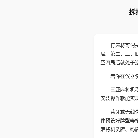
拆
打麻将可谓
局。第二，三，
至四局后就处于
若你在仪器使
三亚麻将机
安装操作就能实
蓝牙或无线
件预设好牌型等
麻将机洗牌、码