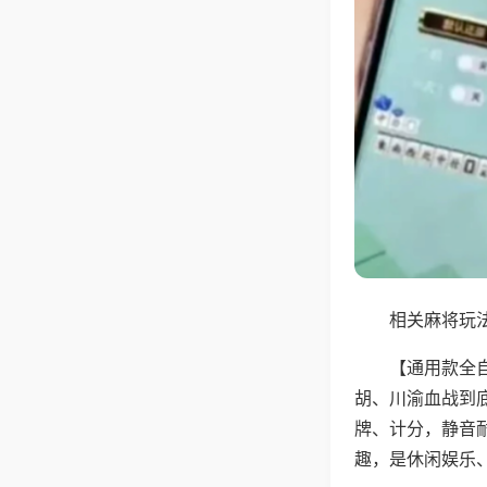
相关麻将玩法
【通用款全
胡、川渝血战到
牌、计分，静音
趣，是休闲娱乐