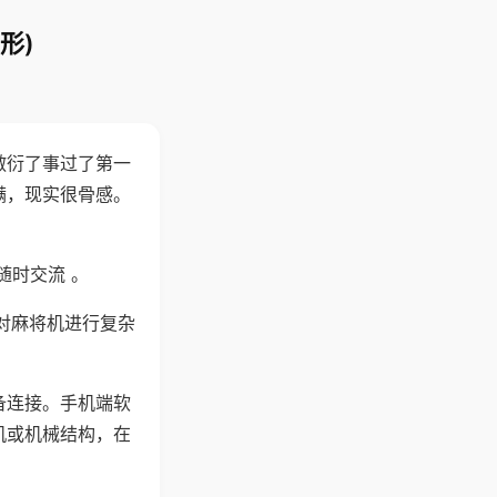
形)
敷衍了事过了第一
满，现实很骨感。
随时交流 。
对麻将机进行复杂
备连接。手机端软
机或机械结构，在