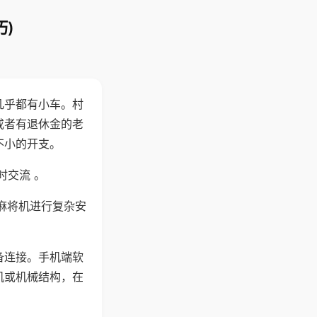
)
几乎都有小车。村
或者有退休金的老
不小的开支。
时交流 。
麻将机进行复杂安
备连接。手机端软
机或机械结构，在