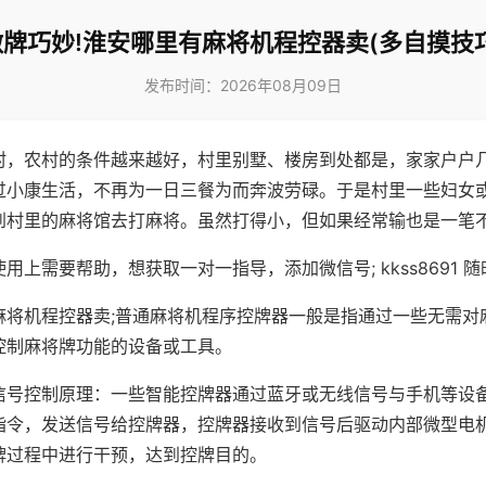
做牌巧妙!淮安哪里有麻将机程控器卖(多自摸技巧
发布时间：2026年08月09日
村，农村的条件越来越好，村里别墅、楼房到处都是，家家户户
过小康生活，不再为一日三餐为而奔波劳碌。于是村里一些妇女
到村里的麻将馆去打麻将。虽然打得小，但如果经常输也是一笔
用上需要帮助，想获取一对一指导，添加微信号; kkss8691 随
麻将机程控器卖;普通麻将机程序控牌器一般是指通过一些无需对
控制麻将牌功能的设备或工具。
信号控制原理：一些智能控牌器通过蓝牙或无线信号与手机等设
指令，发送信号给控牌器，控牌器接收到信号后驱动内部微型电
牌过程中进行干预，达到控牌目的。