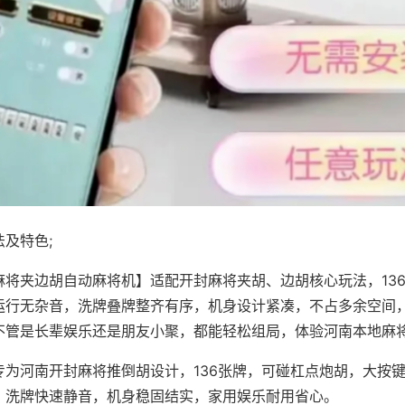
及特色;
麻将夹边胡自动麻将机】适配开封麻将夹胡、边胡核心玩法，13
运行无杂音，洗牌叠牌整齐有序，机身设计紧凑，不占多余空间
不管是长辈娱乐还是朋友小聚，都能轻松组局，体验河南本地麻
专为河南开封麻将推倒胡设计，136张牌，可碰杠点炮胡，大按
，洗牌快速静音，机身稳固结实，家用娱乐耐用省心。