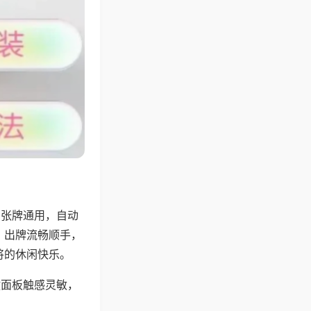
6张牌通用，自动
，出牌流畅顺手，
将的休闲快乐。
键面板触感灵敏，