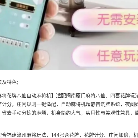
及特色;
麻将花牌八仙自动麻将机】适配闽南厦门麻将八仙、四喜花牌玩法
倍计分，庄闲规则一键适配，自动麻将机超静音洗牌系统，夜间
，省去手动分拣的麻烦，机身简约大气，实用性与美观性兼具，
。
契合福建漳州麻将玩法，144张含花牌，花牌计分、庄闲加倍，