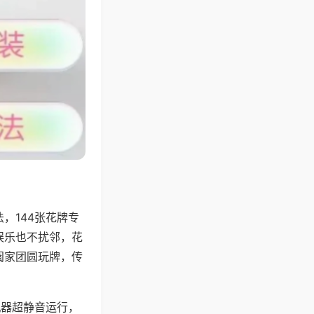
，144张花牌专
娱乐也不扰邻，花
阖家团圆玩牌，传
机器超静音运行，