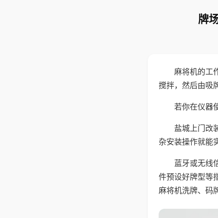
牌场
麻将机的工
搅拌，然后由吸
若你在仪器使
盐城上门改
杂安装操作就能
蓝牙或无线
件预设好牌型等
麻将机洗牌、码