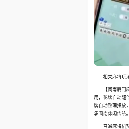
相关麻将玩法
【闽南厦门
用，花牌自动翻
牌自动整理摆放
承闽南休闲传统
普通麻将机