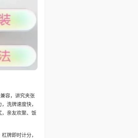
牌兼容，讲究夹张
力，洗牌速度快，
式，亲友欢聚、饭
，杠牌即时计分，