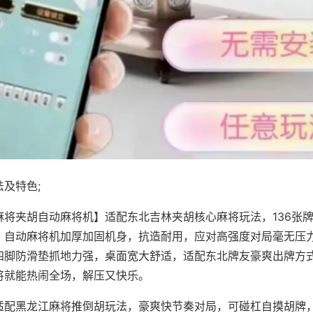
及特色;
麻将夹胡自动麻将机】适配东北吉林夹胡核心麻将玩法，136张
，自动麻将机加厚加固机身，抗造耐用，应对高强度对局毫无压
四脚防滑垫抓地力强，桌面宽大舒适，适配东北牌友豪爽出牌方
将就能热闹全场，解压又快乐。
适配黑龙江麻将推倒胡玩法，豪爽快节奏对局，可碰杠自摸胡牌