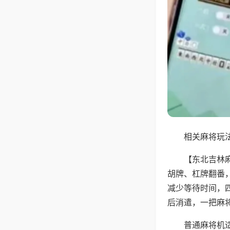
相关麻将玩法
【东北吉林
胡牌、杠牌翻番
减少等待时间，
后消遣，一把麻
普通麻将机