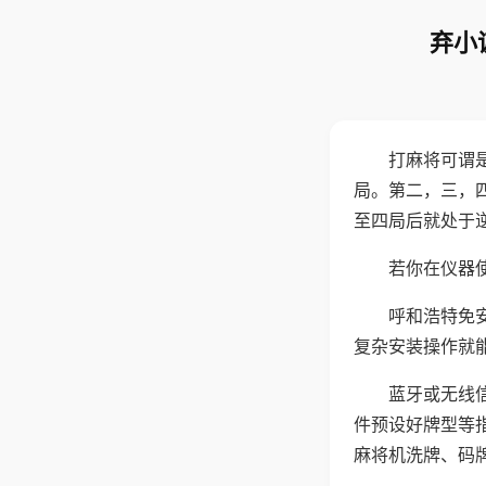
弃小
打麻将可谓
局。第二，三，
至四局后就处于
若你在仪器使
呼和浩特免
复杂安装操作就
蓝牙或无线
件预设好牌型等
麻将机洗牌、码