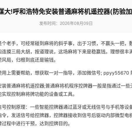
谋大!呼和浩特免安装普通麻将机遥控器(防验加
发布时间：2026年08月09日
是个老手，可经常碰到麻将的斜乎事，出于习惯，不赢头一把，
四连摸三局大胡，按道理说，这场麻将下来是稳赢钱。理想很丰
逆风局，归根到底还是输钱。
用上需要帮助，想获取一对一指导，添加微信号; ppyy55670 
安装普通麻将机遥控器;普通麻将机程序控牌器一般是指通过一些
能实现控制麻将牌功能的设备或工具。
信号控制原理：一些智能控牌器通过蓝牙或无线信号与手机等设
指令，发送信号给控牌器，控牌器接收到信号后驱动内部微型电
牌过程中进行干预，达到控牌目的。