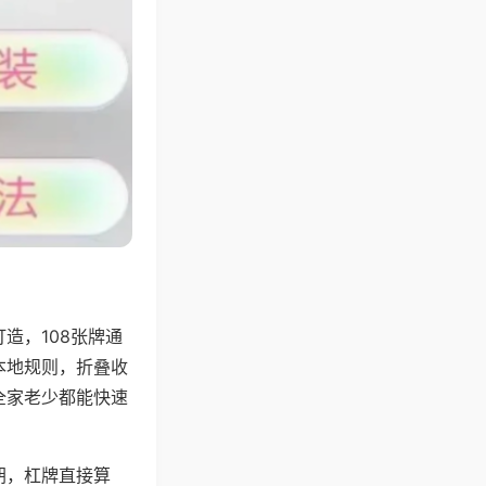
造，108张牌通
本地规则，折叠收
全家老少都能快速
胡，杠牌直接算