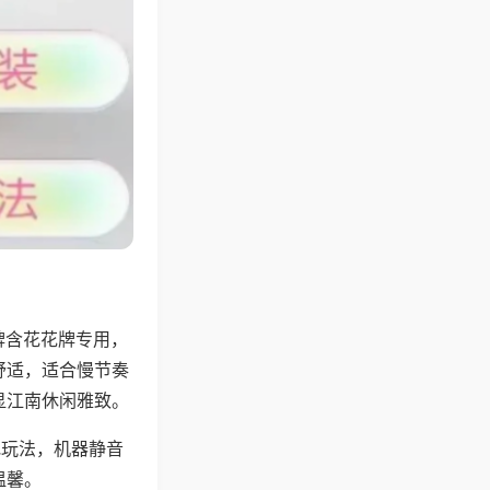
牌含花花牌专用，
舒适，适合慢节奏
显江南休闲雅致。
地玩法，机器静音
温馨。