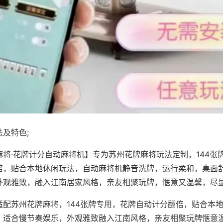
及特色;
麻将·花牌计分自动麻将机】专为苏州花牌麻将玩法定制，144张
倍，贴合本地休闲玩法，自动麻将机静音洗牌，运行柔和，桌面
外观雅致，融入江南居家风格，亲友相聚玩牌，惬意又温馨，尽
适配苏州花牌麻将，144张牌专用，花牌自动计分翻倍，贴合本
，适合慢节奏娱乐，外观雅致融入江南风格，亲友相聚玩牌惬意