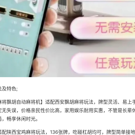
及特色;
麻将飘胡自动麻将机】适配西安飘胡麻将玩法，牌型灵活、易上
定无失误，价格亲民性价比高，家用娱乐耐用实惠，不管是长辈
局，畅享休闲时光。
适配陕西宝鸡麻将玩法，136张牌，吃碰杠胡均可，牌型简单接