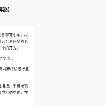
牌器)
几乎都有小车。村
或者有退休金的老
不小的开支。
时交流 。
需对麻将机进行复
备连接。手机端软
机或机械结构，在