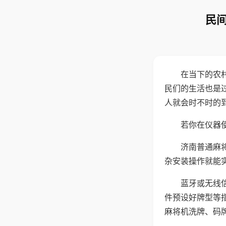
民间
在当下的农
民们的生活也是
人就会时不时的
若你在仪器使
济南普通麻
杂安装操作就能
蓝牙或无线
件预设好牌型等
麻将机洗牌、码