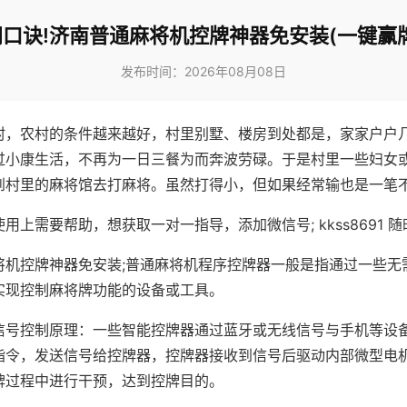
口诀!济南普通麻将机控牌神器免安装(一键赢
发布时间：2026年08月08日
村，农村的条件越来越好，村里别墅、楼房到处都是，家家户户
过小康生活，不再为一日三餐为而奔波劳碌。于是村里一些妇女
到村里的麻将馆去打麻将。虽然打得小，但如果经常输也是一笔
用上需要帮助，想获取一对一指导，添加微信号; kkss8691 随
将机控牌神器免安装;普通麻将机程序控牌器一般是指通过一些无
实现控制麻将牌功能的设备或工具。
信号控制原理：一些智能控牌器通过蓝牙或无线信号与手机等设
指令，发送信号给控牌器，控牌器接收到信号后驱动内部微型电
牌过程中进行干预，达到控牌目的。