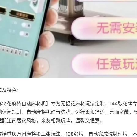
及特色;
麻将花麻将自动麻将机】专为无锡花麻将玩法定制，144张花牌
地休闲规则，自动麻将机静音洗牌，运行柔和舒适，桌面宽敞，
适配江南居家风格，亲友相聚玩牌，温馨又惬意。
支持重庆万州麻将换三张玩法，108张牌，自动完成洗牌理牌，