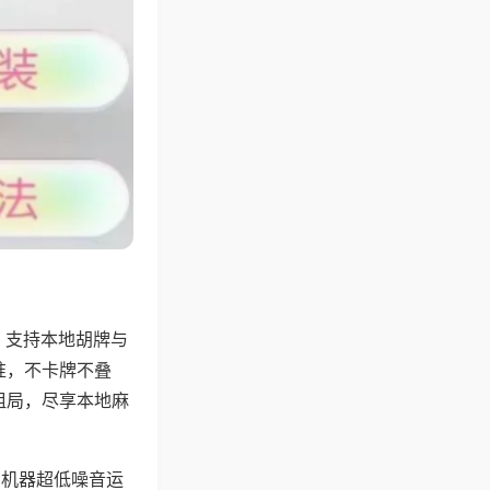
，支持本地胡牌与
准，不卡牌不叠
组局，尽享本地麻
，机器超低噪音运