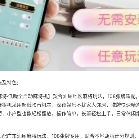
及特色;
麻将·低噪全自动麻将机】契合汕尾地区麻将玩法，108张牌适配
麻将机采用超低噪音机芯，深夜娱乐不扰家人邻居，洗牌快速精
便，小户型也能轻松摆放，操作简单，长辈轻松上手，日常休闲
适配广东汕尾麻将玩法，108张牌专用，贴合本地胡牌计分规则