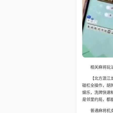
相关麻将玩法
【北方混江
碰杠全操作，胡
娱乐，洗牌快速
是邻里约局，都
普通麻将机