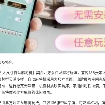
及特色;
龙·大尺寸自动麻将机】契合北方混江龙麻将玩法，兼容136张带
牌牌型灵活多样，自动麻将机采用大尺寸桌面，出牌展牌空间充
精准，运行稳定无噪音，机身材质厚实防摔，家用耐用性拉满，
能畅快体验北方麻将的休闲氛围。
支持北方混江龙麻将玩法，兼容136张带风字牌，可吃碰杠胡，