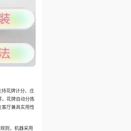
支持花牌计分、庄
邻，花牌自动分拣
在客厅兼具实用性
倍规则，机器采用