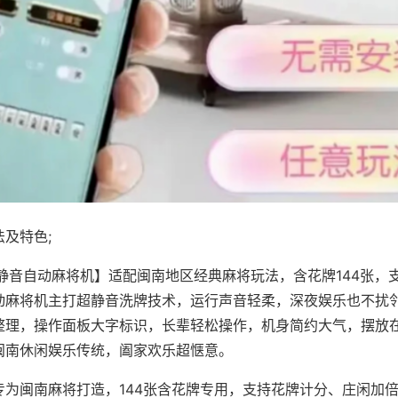
及特色;
·静音自动麻将机】适配闽南地区经典麻将玩法，含花牌144张，
动麻将机主打超静音洗牌技术，运行声音轻柔，深夜娱乐也不扰
整理，操作面板大字标识，长辈轻松操作，机身简约大气，摆放
闽南休闲娱乐传统，阖家欢乐超惬意。
专为闽南麻将打造，144张含花牌专用，支持花牌计分、庄闲加