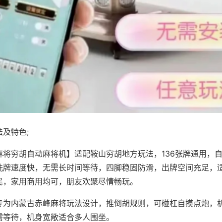
及特色;
麻将穷胡自动麻将机】适配鞍山穷胡地方玩法，136张牌通用，
洗牌速度快，无需长时间等待，四脚稳固防滑，出牌空间充足，
民，家用商用均可，朋友欢聚尽情畅玩。
专为内蒙古赤峰麻将玩法设计，推倒胡规则，可碰杠自摸点炮，
需等待，机身宽敞适合多人围坐。