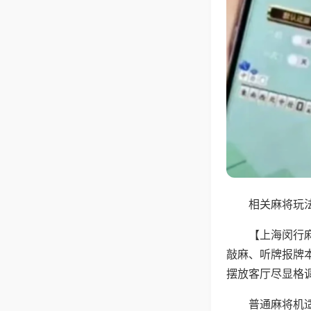
相关麻将玩法
【上海闵行
敲麻、听牌报牌
摆放客厅尽显格
普通麻将机