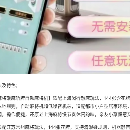
及特色;
麻将敲麻听牌自动麻将机】适配上海闵行敲麻玩法，144张含花
本地规则，自动麻将机超低噪音机芯，适配都市小户型居家环境
调，操作便捷，还原老上海麻将慢节奏休闲韵味，亲友小聚惬意
适配江苏常州麻将玩法，144张花牌，支持清混碰规则，机器静