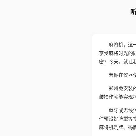
麻将机，这
享受麻将时光的
密？今天，就让
若你在仪器使
郑州免安装
装操作就能实现
蓝牙或无线
件预设好牌型等
麻将机洗牌、码