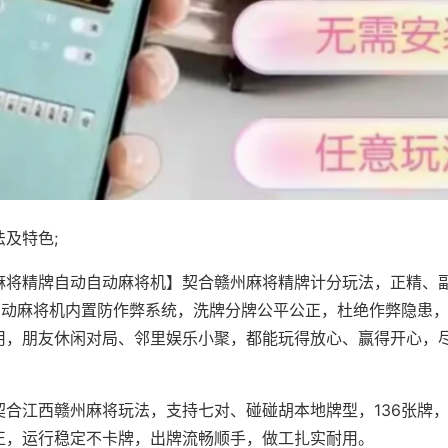
及特色;
麻将精牌自动自动麻将机】契合赣州麻将精牌计分玩法，正精、
，自动麻将机内置防作弊系统，洗牌分牌公平公正，杜绝作弊隐患
用，朋友休闲对局、邻里娱乐小聚，都能玩得放心、赢得开心，
契合江西赣州麻将玩法，支持七对、碰碰胡本地牌型，136张牌
正，运行稳定不卡牌，出牌流畅顺手，做工扎实耐用。