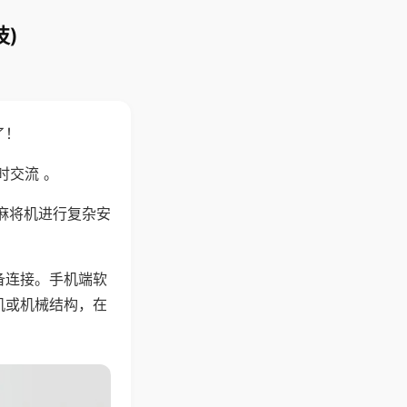
)
了！
时交流 。
麻将机进行复杂安
备连接。手机端软
机或机械结构，在