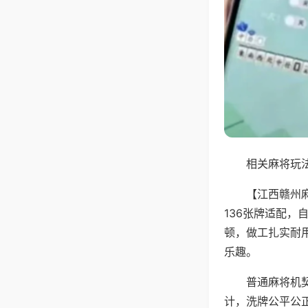
相关麻将玩法
【江西赣州
136张牌适配
顿，做工扎实耐
乐趣。
普通麻将机
计，洗牌公平公