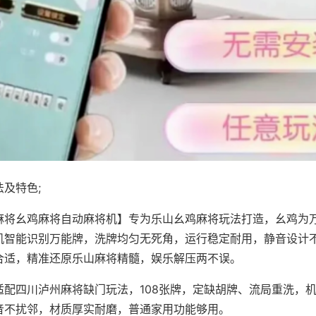
及特色;
麻将幺鸡麻将自动麻将机】专为乐山幺鸡麻将玩法打造，幺鸡为万
机智能识别万能牌，洗牌均匀无死角，运行稳定耐用，静音设计
合适，精准还原乐山麻将精髓，娱乐解压两不误。
适配四川泸州麻将缺门玩法，108张牌，定缺胡牌、流局重洗，
音不扰邻，材质厚实耐磨，普通家用功能够用。