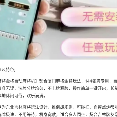
及特色;
麻将金将自动麻将机】契合厦门麻将金将玩法，144张牌专用，
精准无误，洗牌分牌均匀，不卡牌漏牌，操作简单一键开启，长
本地休闲习俗，欢乐满满。
专为东北吉林麻将玩法设计，推倒胡规则，可碰杠、自摸点炮都
洗牌极速，不用等待，机身宽敞，适合多人围坐，契合吉林牌友