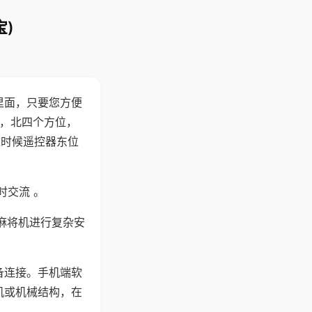
)
里面，只要您方便
西，北四个方位，
这时候遥控器东位
时交流 。
麻将机进行复杂安
备连接。手机端软
机或机械结构，在