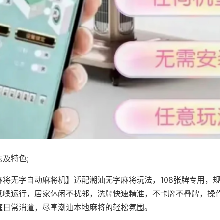
及特色;
麻将无字自动麻将机】适配潮汕无字麻将玩法，108张牌专用，
低噪运行，居家休闲不扰邻，洗牌快速精准，不卡牌不叠牌，操
庭日常消遣，尽享潮汕本地麻将的轻松氛围。