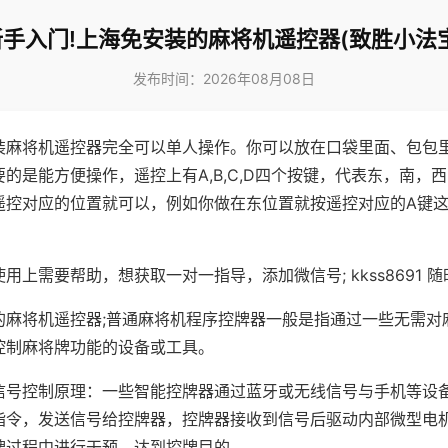
新手入门!上海免安装的麻将机遥控器(致胜小法宝
发布时间：2026年08月08日
装麻将机遥控器完全可以单人操作。你可以放在口袋里面、包包
的是能方便操作，遥控上有A,B,C,D四个按键，代表东，南，
遥控对应的位置就可以，例如你做在东位置就按遥控对应的A键
。
用上需要帮助，想获取一对一指导，添加微信号; kkss8691 随
的麻将机遥控器;普通麻将机程序控牌器一般是指通过一些无需对
控制麻将牌功能的设备或工具。
信号控制原理：一些智能控牌器通过蓝牙或无线信号与手机等设
指令，发送信号给控牌器，控牌器接收到信号后驱动内部微型电
牌过程中进行干预，达到控牌目的。