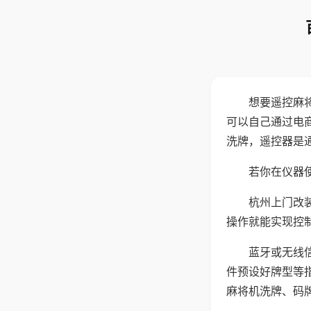
想要遥控麻
可以自己通过电
洗牌，遥控器是
若你在仪器使
杭州上门改
操作就能实现控
蓝牙或无线
件预设好牌型等
麻将机洗牌、码