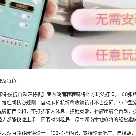
及特色;
麻将·便携自动麻将机】专为湖南转转麻将地方玩法打造，108张
、抢杠胡核心规则，自动麻将机折叠收纳设计不占空间，小户型
洗牌静音柔和，不打扰家人休息，按键灵敏，补牌出牌全自动，
轻人都能快速上手，闲暇时刻组局，尽享湖南本地麻将的轻松趣
专为湖南转转麻将设计，108张牌适配，支持轮流坐庄、自摸胡