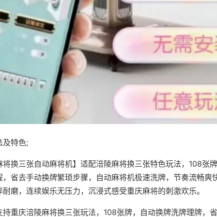
及特色;
麻将换三张自动麻将机】适配涪陵麻将换三张特色玩法，108张
程，省去手动换牌繁琐步骤，自动麻将机极速洗牌，节奏流畅爽
摔耐磨，连续娱乐无压力，沉浸式感受重庆麻将的刺激欢乐。
支持重庆涪陵麻将换三张玩法，108张牌，自动换牌洗牌理牌，