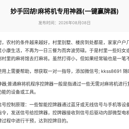
妙手回胡!麻将机专用神器(一键赢牌器)
发布时间：2026年08月08日
村，农村的条件越来越好，村里别墅、楼房到处都是，家家户户
过小康生活，不再为一日三餐为而奔波劳碌。于是村里一些妇女
到村里的麻将馆去打麻将。虽然打得小，但如果经常输也是一笔
用上需要帮助，想获取一对一指导，添加微信号; kkss8691 随
神器;普通麻将机程序控牌器一般是指通过一些无需对麻将机进行
功能的设备或工具。
信号控制原理：一些智能控牌器通过蓝牙或无线信号与手机等设
指令，发送信号给控牌器，控牌器接收到信号后驱动内部微型电
牌过程中进行干预，达到控牌目的。