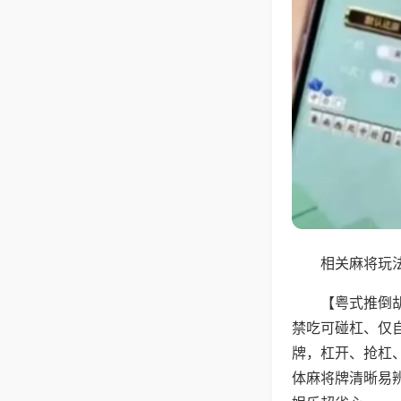
相关麻将玩法
【粤式推倒
禁吃可碰杠、仅
牌，杠开、抢杠
体麻将牌清晰易