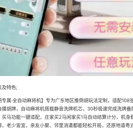
及特色;
胡专属·全自动麻将机】专为广东地区推倒胡玩法定制，适配108
自摸胡牌，自动麻将机搭载静音洗牌机芯，30秒极速完成洗牌叠
、买马功能一键适配，庄家买2马闲家买1马自动结算计分，机身
辨，老少皆宜，亲友小聚、邻里消遣都能轻松开局，还原地道粤