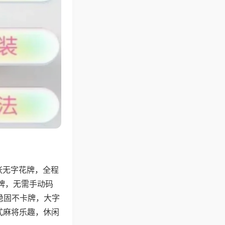
张无字花牌，全程
牌，无需手动码
稳固不卡牌，大字
式麻将乐趣，休闲