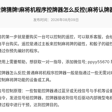
看牌猜牌!麻将机程序控牌器怎么反控(麻将认牌器
发布时间：2026年08月09日
将的第一步就是要购买一台可以控制的遥控，可以联系客服，会
商平台购买。遥控是通过主板来控制麻将牌的磁性，和骰子的磁
通过你预先编好的程序。
用上需要帮助，想获取一对一指导，添加微信号; ppyy55670 
控牌器怎么反控;普通麻将机程序控牌器一般是指通过一些无需对
控制麻将牌功能的设备或工具。
信号控制原理：一些智能控牌器通过蓝牙或无线信号与手机等设
指令，发送信号给控牌器，控牌器接收到信号后驱动内部微型电
牌过程中进行干预，达到控牌目的。