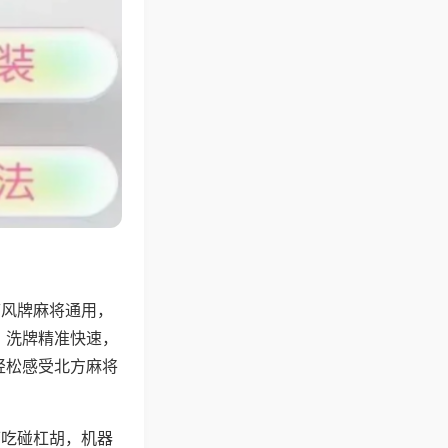
带风牌麻将通用，
，洗牌精准快速，
轻松感受北方麻将
可吃碰杠胡，机器