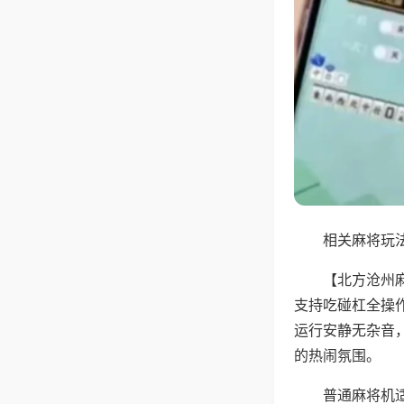
相关麻将玩法
【北方沧州
支持吃碰杠全操
运行安静无杂音
的热闹氛围。
普通麻将机