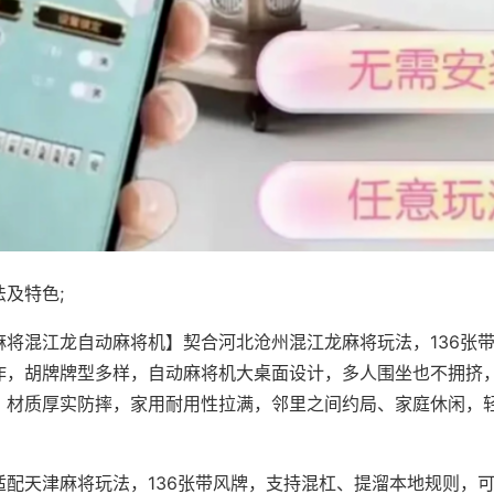
及特色;
麻将混江龙自动麻将机】契合河北沧州混江龙麻将玩法，136张
作，胡牌牌型多样，自动麻将机大桌面设计，多人围坐也不拥挤
，材质厚实防摔，家用耐用性拉满，邻里之间约局、家庭休闲，
适配天津麻将玩法，136张带风牌，支持混杠、提溜本地规则，